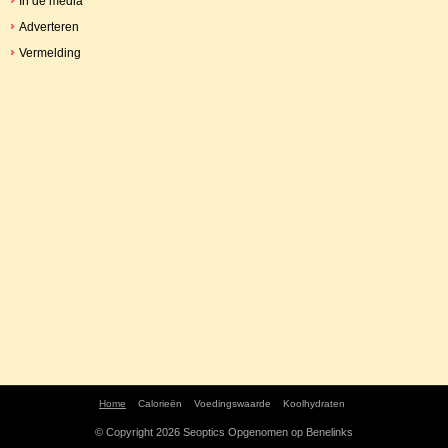
In de media
Adverteren
Vermelding
Home
Calorieën
Voedingswaarde
Koolhydraten
© Copyright 2026
Seoptics
Opgenomen op
Benelinks