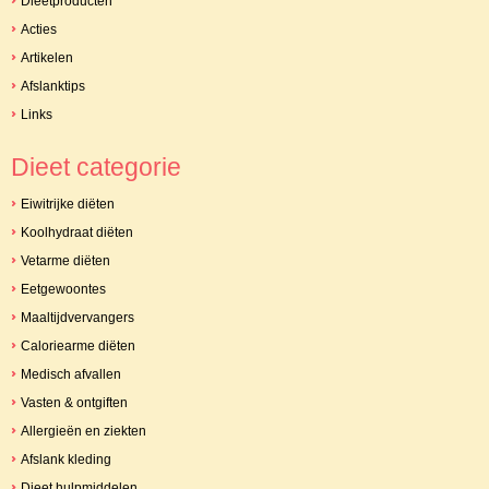
Dieetproducten
Acties
Artikelen
Afslanktips
Links
Dieet categorie
Eiwitrijke diëten
Koolhydraat diëten
Vetarme diëten
Eetgewoontes
Maaltijdvervangers
Caloriearme diëten
Medisch afvallen
Vasten & ontgiften
Allergieën en ziekten
Afslank kleding
Dieet hulpmiddelen