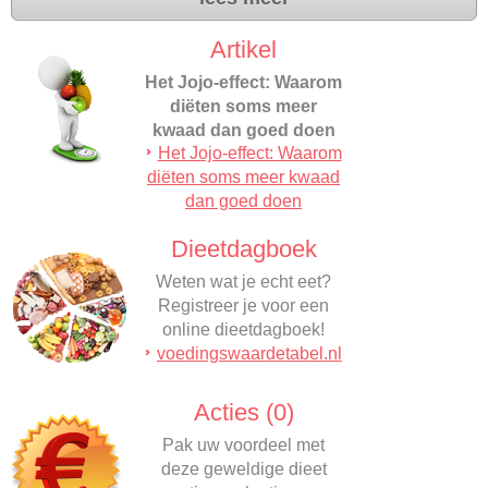
Artikel
Het Jojo-effect: Waarom
diëten soms meer
kwaad dan goed doen
Het Jojo-effect: Waarom
Wat veroorzaakt het jojo-
diëten soms meer kwaad
effect eigenlijk en hoe
dan goed doen
voorkom dat je dit?…
Dieetdagboek
Weten wat je echt eet?
Registreer je voor een
online dieetdagboek!
voedingswaardetabel.nl
Acties (0)
Pak uw voordeel met
deze geweldige dieet