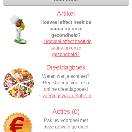
Artikel
Hoeveel effect heeft de
sauna op onze
gezondheid?
Hoeveel effect heeft de
De hitte in een sauna kan
sauna op onze
een positieve invloed
gezondheid?
hebben op onze
gezondheid.…
Dieetdagboek
Weten wat je echt eet?
Registreer je voor een
online dieetdagboek!
voedingswaardetabel.nl
Acties (0)
Pak uw voordeel met
deze geweldige dieet