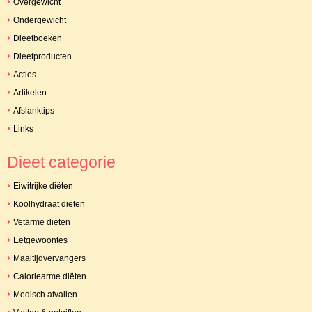
Overgewicht
Ondergewicht
Dieetboeken
Dieetproducten
Acties
Artikelen
Afslanktips
Links
Dieet categorie
Eiwitrijke diëten
Koolhydraat diëten
Vetarme diëten
Eetgewoontes
Maaltijdvervangers
Caloriearme diëten
Medisch afvallen