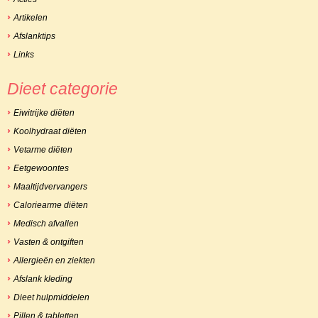
Artikelen
Afslanktips
Links
Dieet categorie
Eiwitrijke diëten
Koolhydraat diëten
Vetarme diëten
Eetgewoontes
Maaltijdvervangers
Caloriearme diëten
Medisch afvallen
Vasten & ontgiften
Allergieën en ziekten
Afslank kleding
Dieet hulpmiddelen
Pillen & tabletten