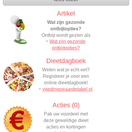
Artikel
Wat zijn gezonde
ontbijtopties?
Ontbijt wordt gezien als
Wat zijn gezonde
de belangrijkste maaltijd
ontbijtopties?
van de dag.…
Dieetdagboek
Weten wat je echt eet?
Registreer je voor een
online dieetdagboek!
voedingswaardetabel.nl
Acties (0)
Pak uw voordeel met
deze geweldige dieet
acties en kortingen