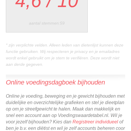
4,6
/
10
aantal stemmen:59
* zijn verplichte velden. Alleen leden van dietenlijst kunnen deze
functie gebruiken. Wij respecteren je privacy en je emailadres
wordt enkel gebruikt om je stem te verifiëren. Deze wordt niet
aan derde gegeven.
Online voedingsdagboek bijhouden
Online je voeding, beweging en je gewicht bijhouden met
duidelijke en overzichtelijke grafieken en stel je dieetplan
op om je streefgewicht te halen. Maak dan makkelijk en
snel een account aan op Voedingswaardetabel.nl. Wil je
voor jezelf bijhouden? Kies dan
Registreer individueel
of
ben je b.v. een diëtist en wil je zelf accounts beheren coor