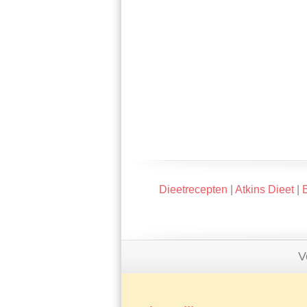
Dieetrecepten
|
Atkins Dieet
|
V