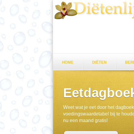
HOME
DIËTEN
BER
Eetdagboe
Weet wat je eet door het dagboe
voedingswaardetabel bij te houd
nu een maand gratis!