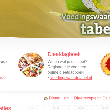
Dieetdagboek
voor
Weten wat je echt eet?
Registreer je voor een
online dieetdagboek!
voor
voedingswaardetabel.nl
Lees
e
Dietenlijst.nl
Dieetrecepten
Calo
etjes