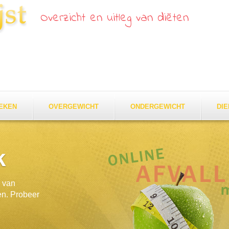
Overzicht en uitleg van diëten
EKEN
OVERGEWICHT
ONDERGEWICHT
DI
k
k van
en. Probeer