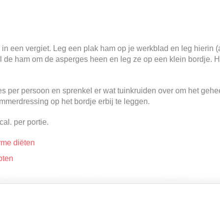
in een vergiet. Leg een plak ham op je werkblad en leg hierin (
l de ham om de asperges heen en leg ze op een klein bordje. Her
es per persoon en sprenkel er wat tuinkruiden over om het gehee
mmerdressing op het bordje erbij te leggen.
cal. per portie.
rme diëten
pten