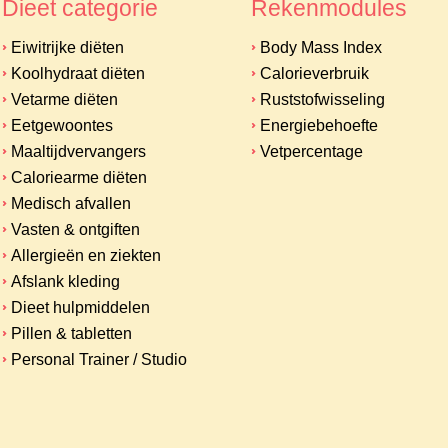
Dieet categorie
Rekenmodules
Eiwitrijke diëten
Body Mass Index
Koolhydraat diëten
Calorieverbruik
Vetarme diëten
Ruststofwisseling
Eetgewoontes
Energiebehoefte
Maaltijdvervangers
Vetpercentage
Caloriearme diëten
Medisch afvallen
Vasten & ontgiften
Allergieën en ziekten
Afslank kleding
Dieet hulpmiddelen
Pillen & tabletten
Personal Trainer / Studio