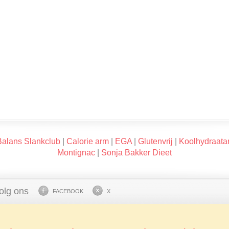
Balans Slankclub
|
Calorie arm
|
EGA
|
Glutenvrij
|
Koolhydraata
Montignac
|
Sonja Bakker Dieet
olg ons
FACEBOOK
X