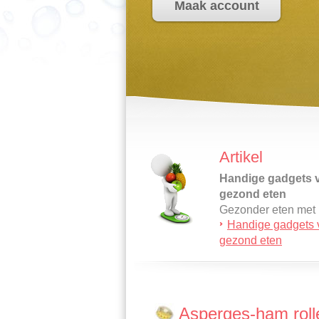
Maak account
Artikel
Handige gadgets 
gezond eten
Gezonder eten met
Handige gadgets 
handige
gezond eten
keukenmachines? 
verder voor gezond
maaltijden…
Asperges-ham roll