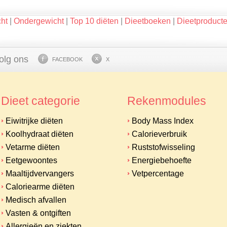
ht
|
Ondergewicht
|
Top 10 diëten
|
Dieetboeken
|
Dieetproduct
olg ons
FACEBOOK
X
Dieet categorie
Rekenmodules
Eiwitrijke diëten
Body Mass Index
Koolhydraat diëten
Calorieverbruik
Vetarme diëten
Ruststofwisseling
Eetgewoontes
Energiebehoefte
Maaltijdvervangers
Vetpercentage
Caloriearme diëten
Medisch afvallen
Vasten & ontgiften
Allergieën en ziekten