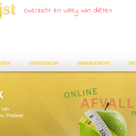
Overzicht en uitleg van diëten
EKEN
OVERGEWICHT
ONDERGEWICHT
DI
k
k van
en. Probeer