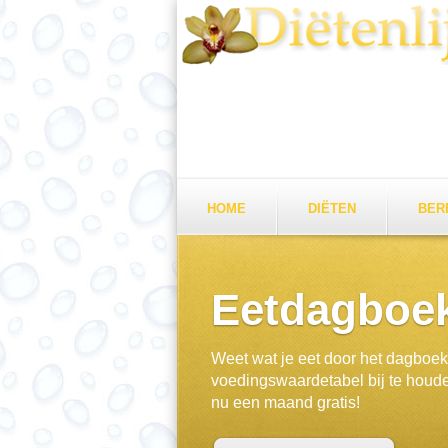
HOME
DIËTEN
BER
Eetdagboe
Weet wat je eet door het dagboe
voedingswaardetabel bij te houd
nu een maand gratis!