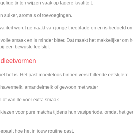
f gelige tinten wijzen vaak op lagere kwaliteit.
 suiker, aroma’s of toevoegingen.
aliteit wordt gemaakt van jonge theebladeren en is bedoeld om 
olle smaak en is minder bitter. Dat maakt het makkelijker om h
ij een bewuste leefstijl.
e dieetvormen
bel het is. Het past moeiteloos binnen verschillende eetstijlen:
t havermelk, amandelmelk of gewoon met water
 of vanille voor extra smaak
en kiezen voor pure matcha tijdens hun vastperiode, omdat het 
epaalt hoe het in jouw routine past.