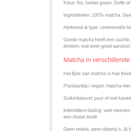
Kleur: fris, helder groen. Doffe o
Ingrediënten: 100% matcha. Geen
Herkomst & type: ceremoniële kw
Goede matcha heeft een zachte, v
drinken, wat weer goed aansluit b
Matcha in verschillend
Het fijne aan matcha is hoe flexi
Plantaardig / vegan: matcha me
Suikerbewust: puur of met kaneel
Intermittent fasting: veel mens
een ritueel biedt
Geen regels, geen dogma’s. Jij b