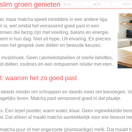
slim groen genieten
r, maar matcha speelt inmiddels in een andere liga.
 is, wel omdat het verrassend goed past in een
ensen die bezig zijn met voeding, balans en energie,
nt in hun dag. Niet uit hype. Uit ervaring. En precies
nnen het gesprek over diëten en bewuste keuzes.
nvalshoek. Geen calorieëntabellen of snelle beloftes,
t diëten, routines en een ontspannen relatie met eten.
t: waarom het zo goed past
it steeds minder om schrappen en steeds meer om toevoegen. Voe
dagelijks leven. Matcha past verrassend goed in dat plaatje.
. Een lepel poeder, warm water, klaar. Geen ingewikkelde ber
nkt. Dat alleen al maakt matcha aantrekkelijk voor wie bewust me
atcha puur of met ongezoete (plantaardige) melk. Dat maakt he