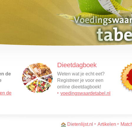
Dieetdagboek
en de
Weten wat je echt eet?
e
Registreer je voor een
online dieetdagboek!
 en de
ordt
voedingswaardetabel.nl
ater
Dietenlijst.nl
Artikelen
Match