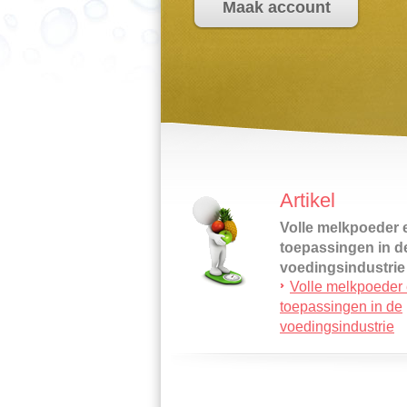
Maak account
Artikel
Volle melkpoeder 
toepassingen in d
voedingsindustrie
Volle melkpoeder
Volle melkpoeder w
toepassingen in de
gemaakt door het w
voedingsindustrie
uit verse melk te
onttrekken…