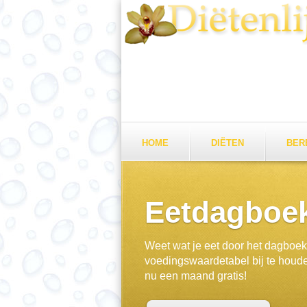
HOME
DIËTEN
BER
Eetdagboe
Weet wat je eet door het dagboe
voedingswaardetabel bij te houd
nu een maand gratis!