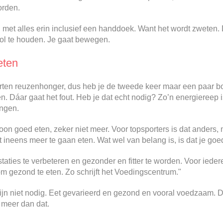
rden.
, met alles erin inclusief een handdoek. Want het wordt zweten. D
ol te houden. Je gaat bewegen.
eten
orten reuzenhonger, dus heb je de tweede keer maar een paar bo
. Dáar gaat het fout. Heb je dat echt nodig? Zo’n energiereep
ingen.
n goed eten, zeker niet meer. Voor topsporters is dat anders, 
t ineens meer te gaan eten. Wat wel van belang is, is dat je goe
aties te verbeteren en gezonder en fitter te worden. Voor iedere
om gezond te eten. Zo schrijft het Voedingscentrum."
ijn niet nodig. Eet gevarieerd en gezond en vooral voedzaam. Da
 meer dan dat.