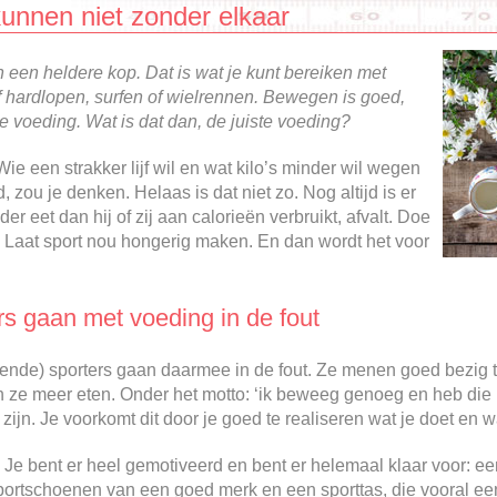
unnen niet zonder elkaar
en een heldere kop. Dat is wat je kunt bereiken met
f hardlopen, surfen of wielrennen. Bewegen is goed,
te voeding. Wat is dat dan, de juiste voeding?
Wie een strakker lijf wil en wat kilo’s minder wil wegen
zou je denken. Helaas is dat niet zo. Nog altijd is er
r eet dan hij of zij aan calorieën verbruikt, afvalt. Doe
 Laat sport nou hongerig maken. En dan wordt het voor
s gaan met voeding in de fout
nende) sporters gaan daarmee in de fout. Ze menen goed bezig te 
 ze meer eten. Onder het motto: ‘ik beweeg genoeg en heb die 
ijn. Je voorkomt dit door je goed te realiseren wat je doet en w
Je bent er heel gemotiveerd en bent er helemaal klaar voor: een 
sportschoenen van een goed merk en een sporttas, die vooral een s