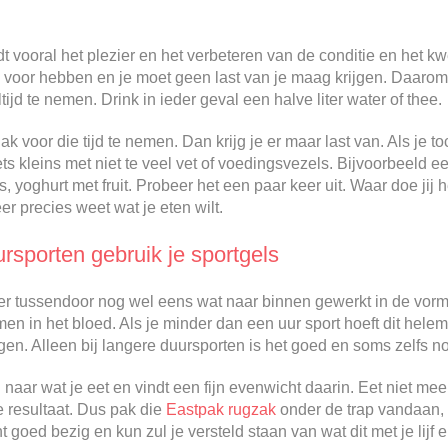
dt vooral het plezier en het verbeteren van de conditie en het k
 voor hebben en je moet geen last van je maag krijgen. Daarom 
jd te nemen. Drink in ieder geval een halve liter water of thee.
lak voor die tijd te nemen. Dan krijg je er maar last van. Als je 
iets kleins met niet te veel vet of voedingsvezels. Bijvoorbeeld
 yoghurt met fruit. Probeer het een paar keer uit. Waar doe jij 
r precies weet wat je eten wilt.
ursporten gebruik je sportgels
t er tussendoor nog wel eens wat naar binnen gewerkt in de vor
 in het bloed. Als je minder dan een uur sport hoeft dit helem
gen. Alleen bij langere duursporten is het goed en soms zelfs n
 naar wat je eet en vindt een fijn evenwicht daarin. Eet niet me
e resultaat. Dus pak die
Eastpak rugzak
onder de trap vandaan, g
goed bezig en kun zul je versteld staan van wat dit met je lijf e