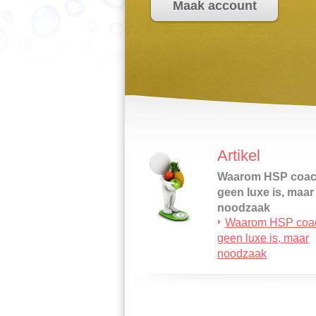
Maak account
Artikel
Waarom HSP coac
geen luxe is, maar
noodzaak
Waarom HSP coa
Als hoogsensitief
geen luxe is, maar
persoon (HSP) leef 
noodzaak
intenser, sneller en
ook dieper.…