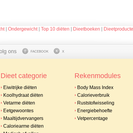
ht
|
Ondergewicht
|
Top 10 diëten
|
Dieetboeken
|
Dieetproduct
olg ons
FACEBOOK
X
Dieet categorie
Rekenmodules
Eiwitrijke diëten
Body Mass Index
Koolhydraat diëten
Calorieverbruik
Vetarme diëten
Ruststofwisseling
Eetgewoontes
Energiebehoefte
Maaltijdvervangers
Vetpercentage
Caloriearme diëten