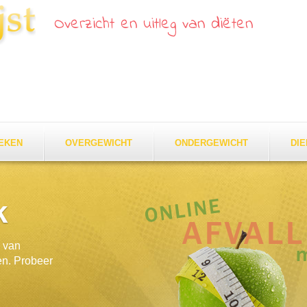
Overzicht en uitleg van diëten
EKEN
OVERGEWICHT
ONDERGEWICHT
DI
k
k van
en. Probeer