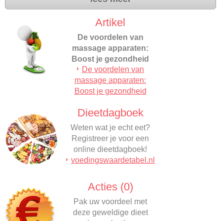
Artikel
De voordelen van
massage apparaten:
Boost je gezondheid
De voordelen van
Een effectieve manier om
massage apparaten:
te ontspannen is het
Boost je gezondheid
gebruiken van
massageapparaten…
Dieetdagboek
Weten wat je echt eet?
Registreer je voor een
online dieetdagboek!
voedingswaardetabel.nl
Acties (0)
Pak uw voordeel met
deze geweldige dieet