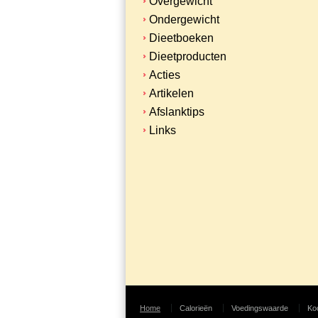
Overgewicht
Ondergewicht
Dieetboeken
Dieetproducten
Acties
Artikelen
Afslanktips
Links
Home
Calorieën
Voedingswaarde
Ko