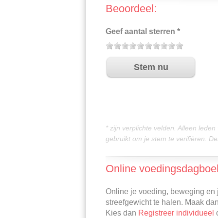
Beoordeel:
Geef aantal sterren *
* zijn verplichte velden. Alleen lede
gebruikt om je stem te verifiëren. 
Online voedingsdagboe
Online je voeding, beweging en j
streefgewicht te halen. Maak da
Kies dan
Registreer individueel
o