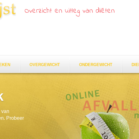
Overzicht en uitleg van diëten
EKEN
OVERGEWICHT
ONDERGEWICHT
DI
k
k van
en. Probeer