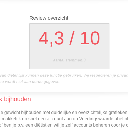
Review overzicht
4,3
/
10
aantal stemmen:3
n van dietenlijst kunnen deze functie gebruiken. Wij respecteren je priv
Deze wordt niet aan derde gegeven.
k bijhouden
e gewicht bijhouden met duidelijke en overzichtelijke grafieken 
n makkelijk en snel een account aan op Voedingswaardetabel.nl.
f ben je b.v. een diëtist en wil je zelf accounts beheren coor je 