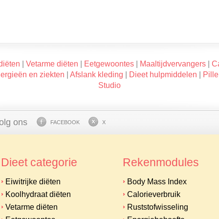
diëten
|
Vetarme diëten
|
Eetgewoontes
|
Maaltijdvervangers
|
Ca
lergieën en ziekten
|
Afslank kleding
|
Dieet hulpmiddelen
|
Pill
Studio
olg ons
FACEBOOK
X
Dieet categorie
Rekenmodules
Eiwitrijke diëten
Body Mass Index
Koolhydraat diëten
Calorieverbruik
Vetarme diëten
Ruststofwisseling