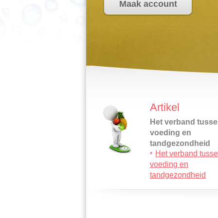
Maak account
Artikel
Het verband tuss
voeding en
tandgezondheid
Het verband tuss
Voeding heeft niet 
voeding en
invloed op je gewich
tandgezondheid
maar ook op je geb