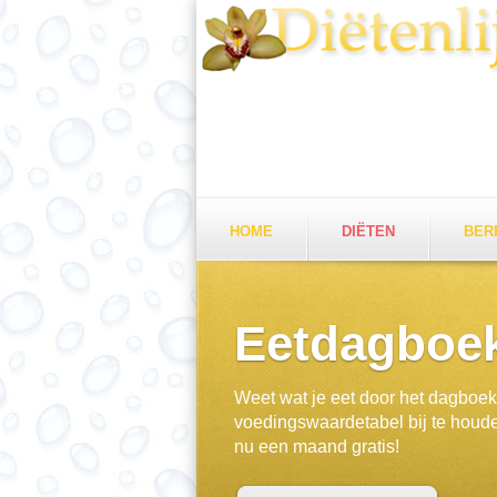
HOME
DIËTEN
BER
Eetdagboe
Weet wat je eet door het dagboe
voedingswaardetabel bij te houd
nu een maand gratis!