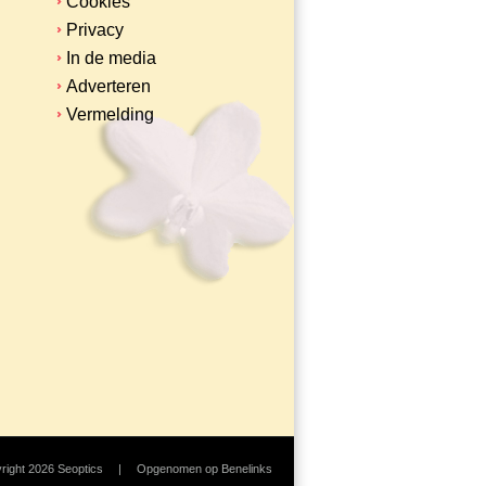
Cookies
Privacy
In de media
Adverteren
Vermelding
right 2026
Seoptics
|
Opgenomen op
Benelinks