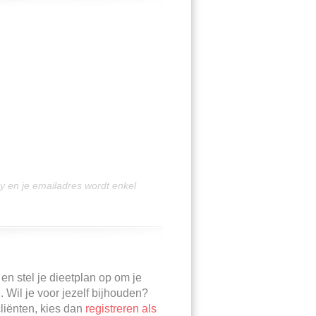
acy en je emailadres wordt enkel
en stel je dieetplan op om je
 Wil je voor jezelf bijhouden?
cliënten, kies dan
registreren als