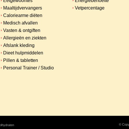
Eetgewoontes
Energiebehoefte
Maaltijdvervangers
Vetpercentage
Caloriearme diëten
Medisch afvallen
Vasten & ontgiften
Allergieën en ziekten
Afslank kleding
Dieet hulpmiddelen
Pillen & tabletten
Personal Trainer / Studio
© Copy
olhydraten