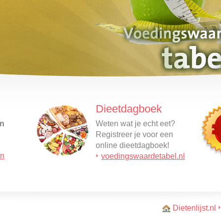
Dieetdagboek
en
Weten wat je echt eet?
Registreer je voor een
online dieetdagboek!
en
alleen
voedingswaardetabel.nl
t,
it…
Dietenlijst.nl