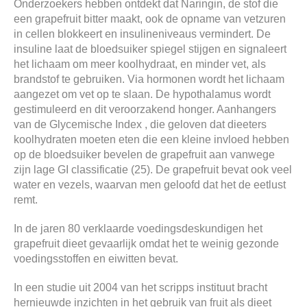
Onderzoekers hebben ontdekt dat Naringin, de stof die
een grapefruit bitter maakt, ook de opname van vetzuren
in cellen blokkeert en insulineniveaus vermindert. De
insuline laat de bloedsuiker spiegel stijgen en signaleert
het lichaam om meer koolhydraat, en minder vet, als
brandstof te gebruiken. Via hormonen wordt het lichaam
aangezet om vet op te slaan. De hypothalamus wordt
gestimuleerd en dit veroorzakend honger. Aanhangers
van de Glycemische Index , die geloven dat dieeters
koolhydraten moeten eten die een kleine invloed hebben
op de bloedsuiker bevelen de grapefruit aan vanwege
zijn lage GI classificatie (25). De grapefruit bevat ook veel
water en vezels, waarvan men geloofd dat het de eetlust
remt.
In de jaren 80 verklaarde voedingsdeskundigen het
grapefruit dieet gevaarlijk omdat het te weinig gezonde
voedingsstoffen en eiwitten bevat.
In een studie uit 2004 van het scripps instituut bracht
hernieuwde inzichten in het gebruik van fruit als dieet