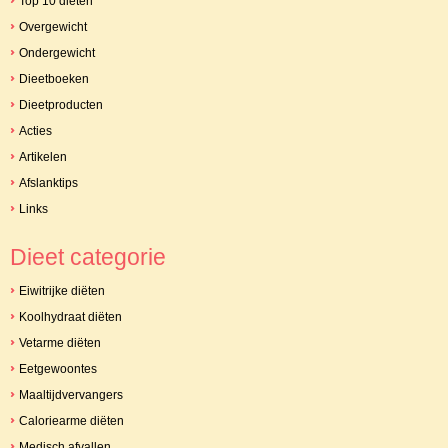
Top 10 diëten
Overgewicht
Ondergewicht
Dieetboeken
Dieetproducten
Acties
Artikelen
Afslanktips
Links
Dieet categorie
Eiwitrijke diëten
Koolhydraat diëten
Vetarme diëten
Eetgewoontes
Maaltijdvervangers
Caloriearme diëten
Medisch afvallen